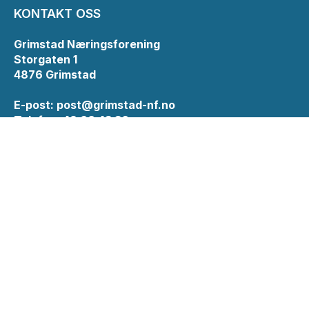
KONTAKT OSS
Grimstad Næringsforening
Storgaten 1
4876 Grimstad
E-post:
post@grimstad-nf.no
Telefon: 48 00 43 36
INFORMASJON
Personvernserklæring
Cookies informasjon