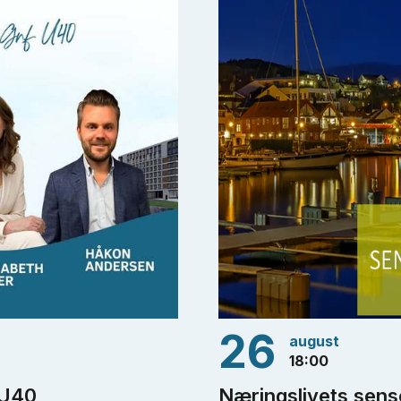
26
august
18:00
 U40
Næringslivets sen