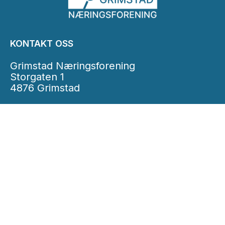
KONTAKT OSS
Grimstad Næringsforening
Storgaten 1
4876 Grimstad
E-post:
post@grimstad-nf.no
Telefon: 48 00 43 36
INFORMASJON
Personvernserklæring
Cookies informasjon