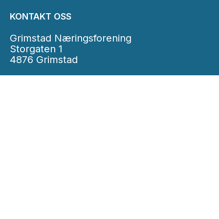
KONTAKT OSS
Grimstad Næringsforening
Storgaten 1
4876 Grimstad
E-post:
post@grimstad-nf.no
Telefon: 48 00 43 36
INFORMASJON
Personvernserklæring
Cookies informasjon