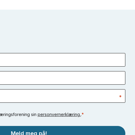
*
Næringsforening sin
personvernerklæring.
.
*
Meld meg på!