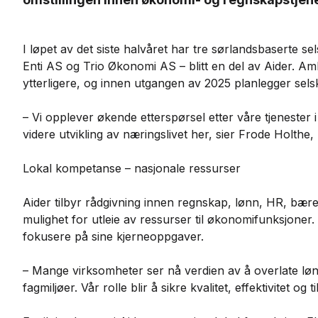
I løpet av det siste halvåret har tre sørlandsbaserte 
Enti AS og Trio Økonomi AS – blitt en del av Aider. Am
ytterligere, og innen utgangen av 2025 planlegger sels
– Vi opplever økende etterspørsel etter våre tjenester i 
videre utvikling av næringslivet her, sier Frode Holthe,
Lokal kompetanse – nasjonale ressurser
Aider tilbyr rådgivning innen regnskap, lønn, HR, bærekra
mulighet for utleie av ressurser til økonomifunksjoner. Må
fokusere på sine kjerneoppgaver.
– Mange virksomheter ser nå verdien av å overlate løn
fagmiljøer. Vår rolle blir å sikre kvalitet, effektivitet og