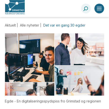
Aktuelt |
Alle nyheter
|
Det var en gang 30 egder
Egde - En digitaliseringsspydspiss fro Grimstad og regionen