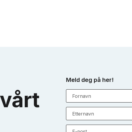
Meld deg på her!
vårt
Fornavn
Etternavn
E-post